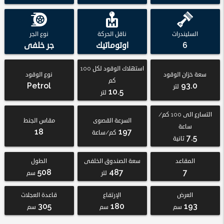
السليندرات
ناقل الحركة
نوع الجر
6
اوتوماتيك
جر خلفى
استهلاك الوقود لكل 100
سعة خزان الوقود
نوع الوقود
كم
Petrol
93.0
لتر
10.5
لتر
التسارع الى 100 كم/
السرعة القصوى
مقاس الجنط
ساعة
18
197
كم/ساعة
7.5
ثانية
المقاعد
سعة الصندوق الخلفى
الطول
508
487
7
لتر
سم
العرض
الإرتفاع
قاعدة العجلات
305
180
193
سم
سم
سم