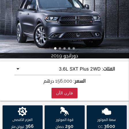
دورانجو 2019
الفئات:
السعر:
156,000
درهم
قارن الآن
سعة الموتور
قوة الموتور
العزم الأقصى
366
290
3600
CC
حصان
نيوتن.متر