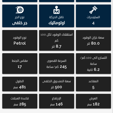
السليندرات
ناقل الحركة
نوع الجر
4
اوتوماتيك
جر خلفى
استهلاك الوقود لكل 100
سعة خزان الوقود
نوع الوقود
كم
Petrol
80.0
لتر
8.7
لتر
التسارع الى 100 كم/
السرعة القصوى
مقاس الجنط
ساعة
17
245
كم/ساعة
6.2
ثانية
المقاعد
سعة الصندوق الخلفى
الطول
481
500
5
لتر
سم
العرض
الإرتفاع
قاعدة العجلات
285
146
182
سم
سم
سم