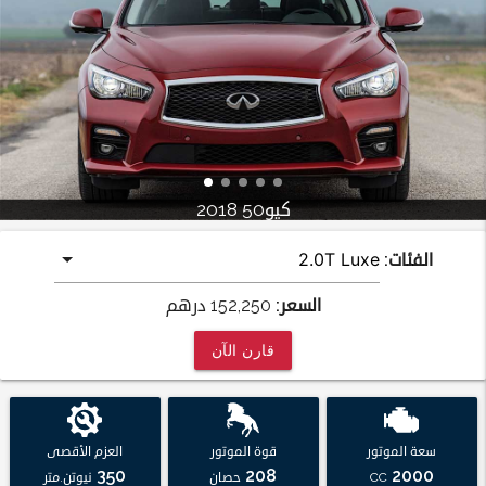
كيو50 2018
الفئات:
السعر:
152,250
درهم
قارن الآن
سعة الموتور
قوة الموتور
العزم الأقصى
350
208
2000
CC
حصان
نيوتن.متر