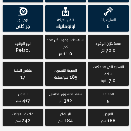
السليندرات
ناقل الحركة
نوع الجر
6
اوتوماتيك
جر كلى
استهلاك الوقود لكل 100
سعة خزان الوقود
نوع الوقود
كم
Petrol
70.0
لتر
11.0
لتر
التسارع الى 100 كم/
السرعة القصوى
مقاس الجنط
ساعة
17
185
كم/ساعة
7.0
ثانية
المقاعد
سعة الصندوق الخلفى
الطول
417
362
5
لتر
سم
العرض
الإرتفاع
قاعدة العجلات
242
184
188
سم
سم
سم