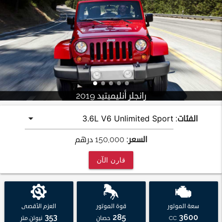
رانجلر أنليميتيد 2019
الفئات:
السعر:
150,000
درهم
قارن الآن
سعة الموتور
قوة الموتور
العزم الأقصى
353
285
3600
CC
حصان
نيوتن.متر