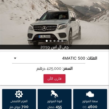
جي ال اس 2019
الفئات:
السعر:
425,000
درهم
قارن الآن
سعة الموتور
قوة الموتور
العزم الأقصى
700
455
4600
CC
حصان
نيوتن.متر