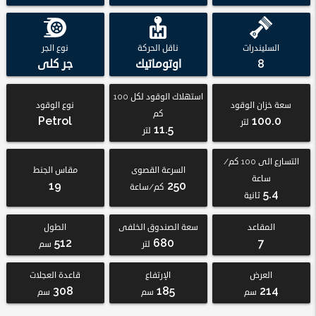
السليندرات
ناقل الحركة
نوع الجر
8
اوتوماتيك
جر كلى
استهلاك الوقود لكل 100
سعة خزان الوقود
نوع الوقود
كم
Petrol
100.0
لتر
11.5
لتر
التسارع الى 100 كم/
السرعة القصوى
مقاس الجنط
ساعة
19
250
كم/ساعة
5.4
ثانية
المقاعد
سعة الصندوق الخلفى
الطول
512
680
7
لتر
سم
العرض
الإرتفاع
قاعدة العجلات
308
185
214
سم
سم
سم