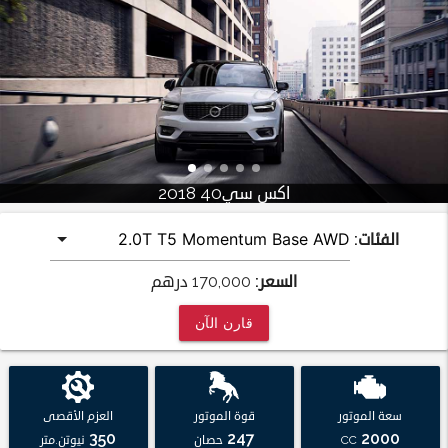
اكس سي40 2018
الفئات:
السعر:
170,000
درهم
قارن الآن
سعة الموتور
قوة الموتور
العزم الأقصى
350
247
2000
CC
حصان
نيوتن.متر