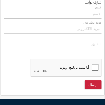
شارك برأيك
الاسم
البريد الالكترونى
التعليق
ارسال