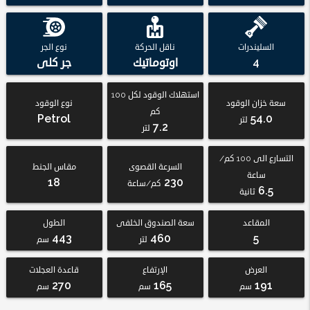
السليندرات
ناقل الحركة
نوع الجر
4
اوتوماتيك
جر كلى
استهلاك الوقود لكل 100
سعة خزان الوقود
نوع الوقود
كم
Petrol
54.0
لتر
7.2
لتر
التسارع الى 100 كم/
السرعة القصوى
مقاس الجنط
ساعة
18
230
كم/ساعة
6.5
ثانية
المقاعد
سعة الصندوق الخلفى
الطول
443
460
5
لتر
سم
العرض
الإرتفاع
قاعدة العجلات
270
165
191
سم
سم
سم